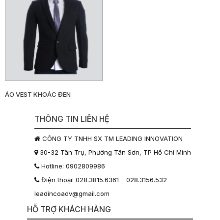
ĐỒNG
PHỤC
BẢO
HỘ
LAO
ÁO VEST KHOÁC ĐEN
ĐỘNG
THÔNG TIN LIÊN HỆ
MAY
CÔNG TY TNHH SX TM LEADING INNOVATION
ĐO
30-32 Tân Trụ, Phường Tân Sơn, TP Hồ Chí Minh
Hotline: 0902809986
KHÁCH
Điện thoại: 028.3815.6361 – 028.3156.532
HÀNG
leadincoadv@gmail.com
HỖ TRỢ KHÁCH HÀNG
TIN