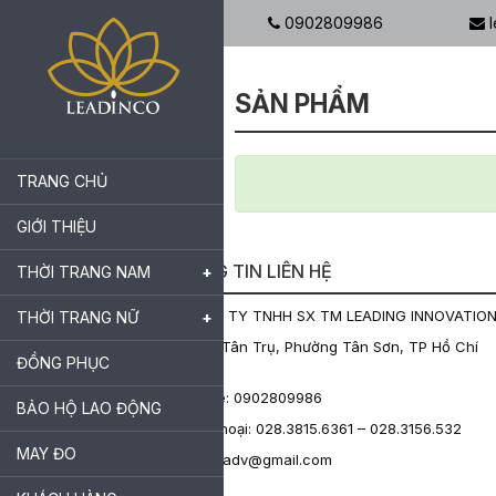
0902809986
l
TRANG
SẢN PHẨM
CHỦ
GIỚI
TRANG CHỦ
THIỆU
GIỚI THIỆU
THỜI
THÔNG TIN LIÊN HỆ
THỜI TRANG NAM
TRANG
CÔNG TY TNHH SX TM LEADING INNOVATIO
THỜI TRANG NỮ
NAM
30-32 Tân Trụ, Phường Tân Sơn, TP Hồ Chí
ĐỒNG PHỤC
Minh
THỜI
Hotline: 0902809986
BẢO HỘ LAO ĐỘNG
Điện thoại: 028.3815.6361 – 028.3156.532
TRANG
MAY ĐO
leadincoadv@gmail.com
NỮ