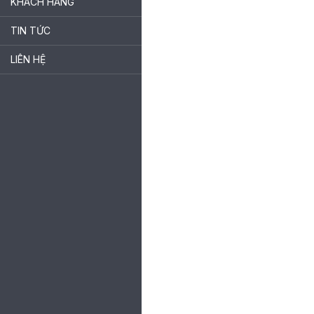
KHÁCH HÀNG
ĐỒNG
TIN TỨC
PHỤC
LIÊN HỆ
BẢO
HỘ
LAO
ĐỘNG
MAY
ĐO
KHÁCH
HÀNG
TIN