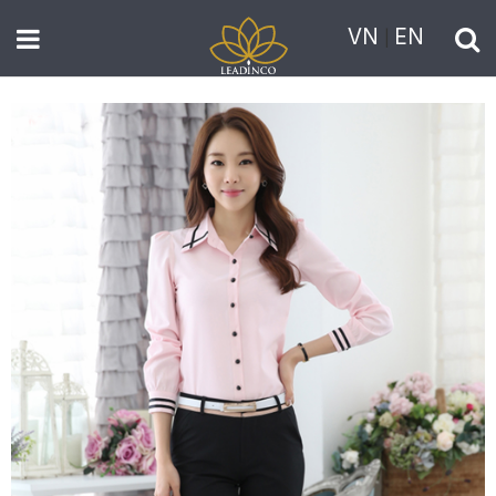
VN
EN
|
TRANG
CHỦ
GIỚI
THIỆU
THỜI
TRANG
NAM
THỜI
TRANG
NỮ