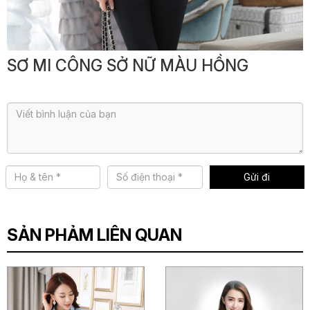
ĐỒNG
PHỤC
SƠ MI CÔNG SỞ NỮ MÀU HỒNG
BẢO
Mời các bạn bình luận hoặc đặt câu hỏi
HỘ
LAO
ĐỘNG
MAY
ĐO
SẢN PHẢM LIÊN QUAN
KHÁCH
HÀNG
TIN