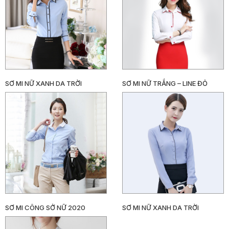
TỨC
LIÊN
HỆ
SƠ MI NỮ XANH DA TRỜI
SƠ MI NỮ TRẮNG – LINE ĐỎ
SƠ MI CÔNG SỞ NỮ 2020
SƠ MI NỮ XANH DA TRỜI