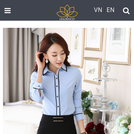
VN
EN
|
TRANG
CHỦ
GIỚI
THIỆU
THỜI
TRANG
NAM
THỜI
TRANG
NỮ