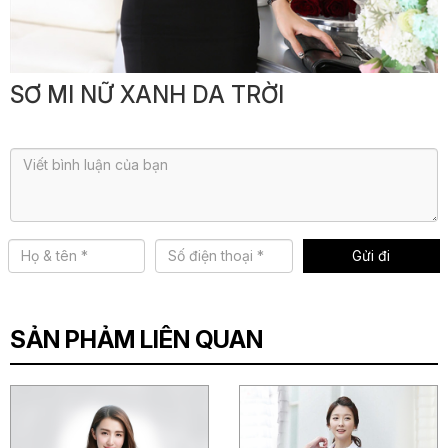
ĐỒNG
PHỤC
SƠ MI NỮ XANH DA TRỜI
BẢO
Mời các bạn bình luận hoặc đặt câu hỏi
HỘ
LAO
ĐỘNG
MAY
ĐO
SẢN PHẢM LIÊN QUAN
KHÁCH
HÀNG
TIN