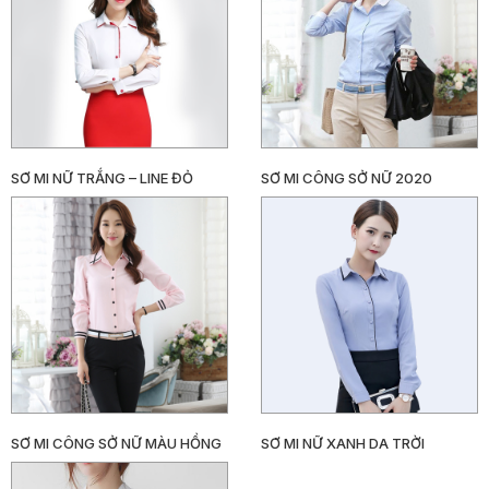
TỨC
LIÊN
HỆ
SƠ MI NỮ TRẮNG – LINE ĐỎ
SƠ MI CÔNG SỞ NỮ 2020
SƠ MI CÔNG SỞ NỮ MÀU HỒNG
SƠ MI NỮ XANH DA TRỜI